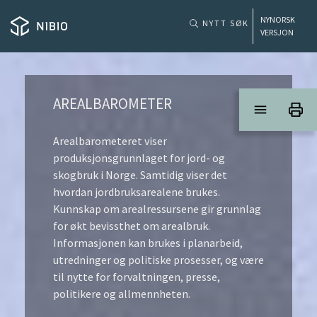
SKIP TO MAIN CONTENT
NYNORSK
NYTT SØK
VERSJON
NIBIO
AREALBAROMETER
Arealbarometeret viser
produksjonsgrunnlaget for jord- og
skogbruk i Norge. Samtidig viser det
hvordan jordbruksarealene brukes.
Kunnskap om arealressursene gir grunnlag
for økt bevissthet om arealbruk.
Informasjonen kan brukes i planarbeid,
utredninger og politiske prosesser, og være
til nytte for forvaltningen, presse,
politikere og allmennheten.